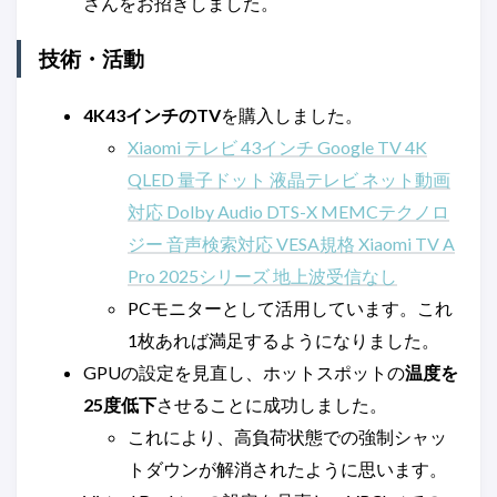
さんをお招きしました。
技術・活動
4K43インチのTV
を購入しました。
Xiaomi テレビ 43インチ Google TV 4K
QLED 量子ドット 液晶テレビ ネット動画
対応 Dolby Audio DTS-X MEMCテクノロ
ジー 音声検索対応 VESA規格 Xiaomi TV A
Pro 2025シリーズ 地上波受信なし
PCモニターとして活用しています。これ
1枚あれば満足するようになりました。
GPUの設定を見直し、ホットスポットの
温度を
25度低下
させることに成功しました。
これにより、高負荷状態での強制シャッ
トダウンが解消されたように思います。