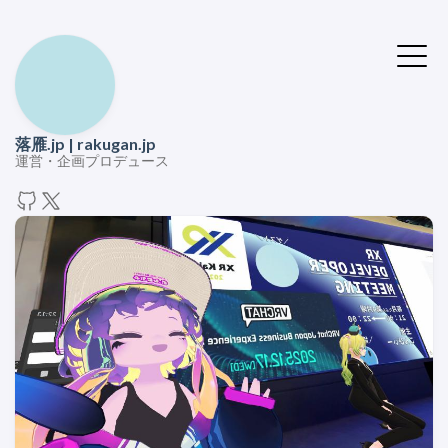
落雁.jp | rakugan.jp
運営・企画プロデュース