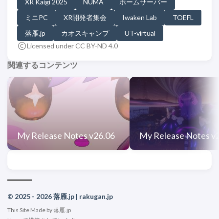
XR Kaigi 2025
NUMA
ホームサーバー
ミニPC
XR開発者集会
Iwaken Lab
TOEFL
落雁.jp
カオスキャンプ
UT-virtual
Licensed under CC BY-ND 4.0
関連するコンテンツ
My Release Notes v26.06
My Release Notes v
© 2025 - 2026 落雁.jp | rakugan.jp
This Site Made by 落雁.jp