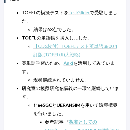
TOEFLの模擬テストを
TestGlider
で受験しまし
た。
結果は63点でした。
TOEFL
の単語帳を購入しました。
【CD3枚付】TOEFLテスト英単語3800 4
訂版 (TOEFL(R)大戦略)
英単語学習のため、
Anki
を活用してみていま
す。
現状継続されていません。
研究室の模擬研究を講義の一環で継続していま
す。
free5GC
と
UERANSIM
を用いて環境構築
を行いました。
参考記事 『
教養としての